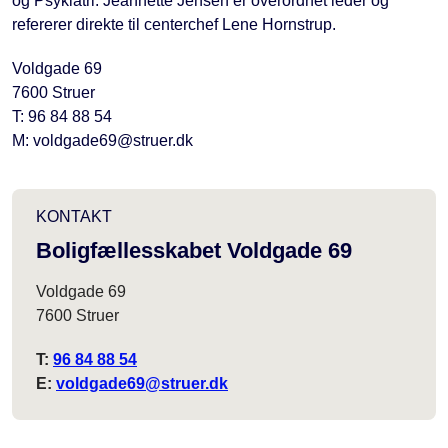
og Psykiatri. Jeannette Jensen er overordnet leder og
refererer direkte til centerchef Lene Hornstrup.
Voldgade 69
7600 Struer
T: 96 84 88 54
M: voldgade69@struer.dk
KONTAKT
Boligfællesskabet Voldgade 69
Voldgade 69
7600 Struer
T:
96 84 88 54
E:
voldgade69@struer.dk