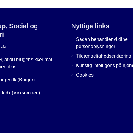
p, Social og
Nyttige links
ri
Sådan behandler vi dine
3 33
personoplysninger
Tilgængelighedserklæring
r, at du bruger sikker mail,
Kunstig intelligens på hj
er til os.
Cookies
orger.dk (Borger)
Virk.dk (Virksomhed)